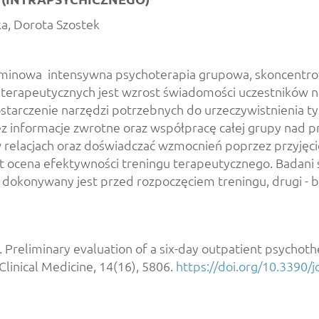
ka, Dorota Szostek
terminowa intensywna psychoterapia grupowa, skoncentr
terapeutycznych jest wzrost świadomości uczestników n
ostarczenie narzędzi potrzebnych do urzeczywistnienia tyc
ez informacje zwrotne oraz współpracę całej grupy nad
 relacjach oraz doświadczać wzmocnień poprzez przyjęcie
st ocena efektywności treningu terapeutycznego. Badani 
 dokonywany jest przed rozpoczęciem treningu, drugi - b
5). Preliminary evaluation of a six-day outpatient psychot
Clinical Medicine, 14(16), 5806.
https://doi.org/10.3390