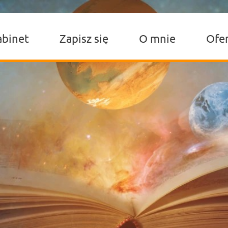
abinet
Zapisz się
O mnie
Ofe