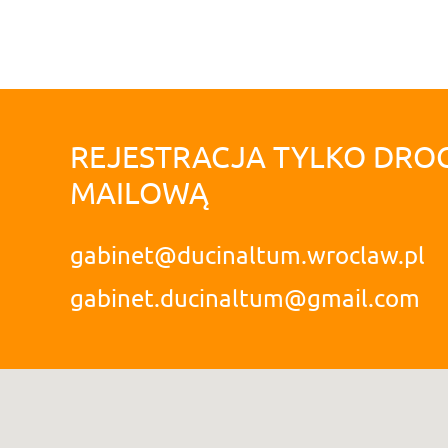
REJESTRACJA TYLKO DRO
MAILOWĄ
gabinet@ducinaltum.wroclaw.pl
gabinet.ducinaltum@gmail.com