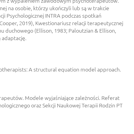
ycznym z wypaleniem zawodowym psychoterapeutów.
 na osobie, którzy ukończyli lub są w trakcie
cji Psychologicznej INTRA podczas spotkań
Cooper, 2019), Kwestionariusz relacji terapeutycznej
u duchowego (Ellison, 1983; Paloutzian & Ellison,
 adaptację.
chotherapists: A structural equation model approach.
terapeutów. Modele wyjaśniające zależności. Referat
chologicznego oraz Sekcji Naukowej Terapii Rodzin PT