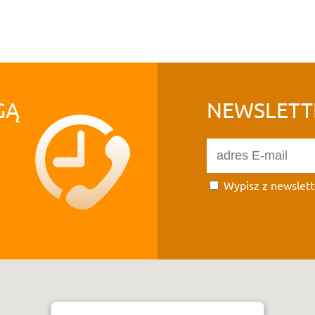
GĄ
NEWSLETT
Wypisz z newslett