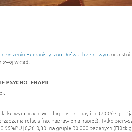
warzyszeniu Humanistyczno-Doświadczeniowym
uczestni
m swój wkład.
IE PSYCHOTERAPII
tek
 kilku wymiarach. Według Castonguay i in. (2006) są to: 
arządzania relacją (np. naprawienia napięć). Tylko pier
95%PU [0,26-0,30] na grupie 30 000 badanych (Flückiger i