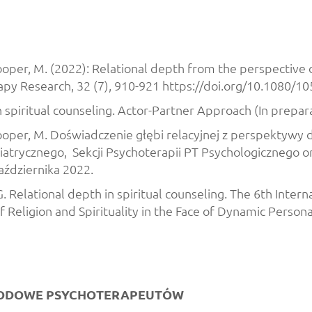
., Cooper, M. (2022): Relational depth from the perspecti
rapy Research, 32 (7), 910-921 https://doi.org/10.1080
n spiritual counseling. Actor-Partner Approach (In prepara
., Cooper, M. Doświadczenie głębi relacyjnej z perspektyw
hiatrycznego, Sekcji Psychoterapii PT Psychologicznego o
aździernika 2022.
 G. Relational depth in spiritual counseling. The 6th Inter
of Religion and Spirituality in the Face of Dynamic Pers
WODOWE PSYCHOTERAPEUTÓW