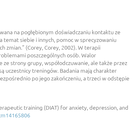
owana na pogłębionym doświadczaniu kontaktu ze
a temat siebie i innych, pomoc w sprecyzowaniu
h zmian.” (Corey, Corey, 2002). W terapii
 problemami poszczególnych osób. Walor
 ze strony grupy, współodczuwanie, ale także przez
są uczestnicy treningów. Badania mają charakter
ezpośrednio po jego zakończeniu, a trzeci w odstępie
herapeutic training (DIAT) for anxiety, depression, and
/jcm14165806