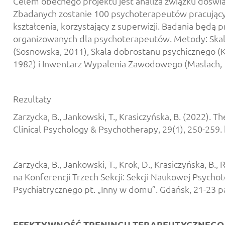
Celem obecnego projektu jest analiza związku dośw
Zbadanych zostanie 100 psychoterapeutów pracujących
kształcenia, korzystający z superwizji. Badania bę
organizowanych dla psychoterapeutów. Metody: Skala c
(Sosnowska, 2011), Skala dobrostanu psychicznego (Kar
1982) i Inwentarz Wypalenia Zawodowego (Maslach, 
Rezultaty
Zarzycka, B., Jankowski, T., Krasiczyńska, B. (2022).
Clinical Psychology & Psychotherapy, 29(1), 250-259.
Zarzycka, B., Jankowski, T., Krok, D., Krasiczyńska,
na Konferencji Trzech Sekcji: Sekcji Naukowej Psycho
Psychiatrycznego pt. „Inny w domu”. Gdańsk, 21-23 p
EFEKTYWNOŚĆ TRENINGU TERAPEUTYCZNEGO 