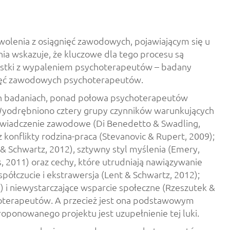
olenia z osiągnięć zawodowych, pojawiającym się u
a wskazuje, że kluczowe dla tego procesu są
dnostki z wypaleniem psychoterapeutów – badany
gnięć zawodowych psychoterapeutów.
h badaniach, ponad połowa psychoterapeutów
. Wyodrębniono cztery grupy czynników warunkujących
doświadczenie zawodowe (Di Benedetto & Swadling,
konflikty rodzina-praca (Stevanovic & Rupert, 2009);
& Schwartz, 2012), sztywny styl myślenia (Emery,
, 2011) oraz cechy, które utrudniają nawiązywanie
spółczucie i ekstrawersja (Lent & Schwartz, 2012);
6) i niewystarczające wsparcie społeczne (Rzeszutek &
hoterapeutów. A przecież jest ona podstawowym
oponowanego projektu jest uzupełnienie tej luki.