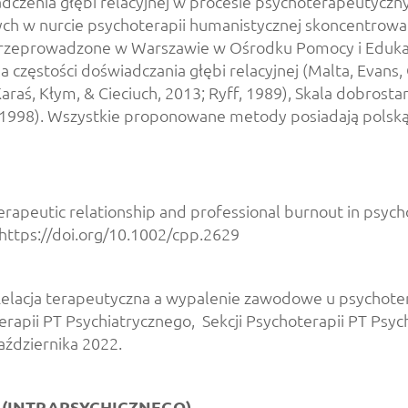
iadczenia głębi relacyjnej w procesie psychoterapeut
 w nurcie psychoterapii humanistycznej skoncentrowanej
dą przeprowadzone w Warszawie w Ośrodku Pomocy i Eduka
zęstości doświadczania głębi relacyjnej (Malta, Evans, 
aś, Kłym, & Cieciuch, 2013; Ryff, 1989), Skala dobrostan
1998). Wszystkie proponowane metody posiadają polską
 Therapeutic relationship and professional burnout in psy
 https://doi.org/10.1002/cpp.2629
 B., Relacja terapeutyczna a wypalenie zawodowe u psycho
terapii PT Psychiatrycznego, Sekcji Psychoterapii PT Psy
aździernika 2022.
(INTRAPSYCHICZNEGO)