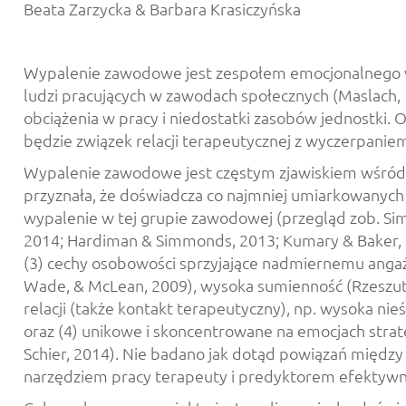
Beata Zarzycka & Barbara Krasiczyńska
Wypalenie zawodowe jest zespołem emocjonalnego wyc
ludzi pracujących w zawodach społecznych (Maslach,
obciążenia w pracy i niedostatki zasobów jednostki
będzie związek relacji terapeutycznej z wyczerpani
Wypalenie zawodowe jest częstym zjawiskiem wśród
przyznała, że doświadcza co najmniej umiarkowanych
wypalenie w tej grupie zawodowej (przegląd zob. Si
2014; Hardiman & Simmonds, 2013; Kumary & Baker, 200
(3) cechy osobowości sprzyjające nadmiernemu angażo
Wade, & McLean, 2009), wysoka sumienność (Rzeszutek
relacji (także kontakt terapeutyczny), np. wysoka nie
oraz (4) unikowe i skoncentrowane na emocjach strate
Schier, 2014). Nie badano jak dotąd powiązań międ
narzędziem pracy terapeuty i predyktorem efektywno