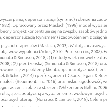
zerpania, depersonalizacji (cynizmu) i obniżenia zadow
 1982). Opracowany przez Maslach (1998) model wypaleni
. Obecny projekt koncentruje się na związku zasobów je
em, depersonalizacją (cynizmem) i zadowoleniem z osią
 psychoterapeutów (Maslach, 2003). W dotychczasowyc
 objawów wypalenia (Acker, 2010; Peterson i in., 2008)
mionato & Simpson, 2018): (1) młody wiek i niewielkie 
8); (2) płeć (żeńska) (Simionato & Simpson, 2018) oraz 
waniu się w problemy klienta, np. neurotyczność (Lent 
 & Schier, 2014) i perfekcjonizm (D’Souza, Egan, & Rees
śmiałość (Beaumont i in., 2016) oraz niskie: ugodowość, w
gie radzenia sobie ze stresem (Wilkerson & Bellini, 200
zy relacją terapeutyczną a wypaleniem zawodowym psyc
ści psychoterapii (Norcross & Lambert, 2018). Celem pr