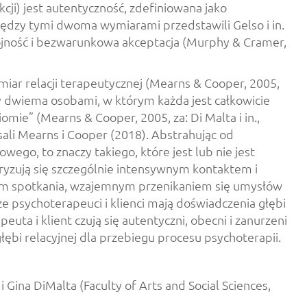
kcji) jest autentyczność, zdefiniowana jako
iędzy tymi dwoma wymiarami przedstawili Gelso i in.
spójność i bezwarunkowa akceptacja (Murphy & Cramer,
miar relacji terapeutycznej (Mearns & Cooper, 2005,
dzy dwiema osobami, w którym każda jest całkowicie
mie” (Mearns & Cooper, 2005, za: Di Malta i in.,
sali Mearns i Cooper (2018). Abstrahując od
wego, to znaczy takiego, które jest lub nie jest
yzują się szczególnie intensywnym kontaktem i
ntem spotkania, wzajemnym przenikaniem się umysłów
 że psychoterapeuci i klienci mają doświadczenia głębi
uta i klient czują się autentyczni, obecni i zanurzeni
łębi relacyjnej dla przebiegu procesu psychoterapii.
ina DiMalta (Faculty of Arts and Social Sciences,