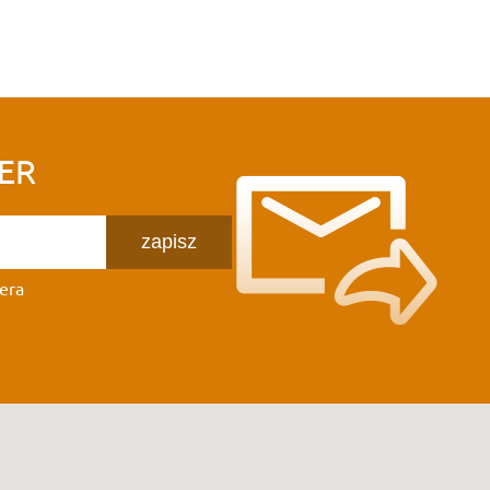
ER
zapisz
era