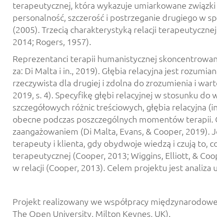
terapeutycznej, która wykazuje umiarkowane związki z 
personalność, szczerość i postrzeganie drugiego w s
(2005). Trzecią charakterystyką relacji terapeutycz
2014; Rogers, 1957).
Reprezentanci terapii humanistycznej skoncentrowanej
za: Di Malta i in., 2019). Głębia relacyjna jest rozu
rzeczywista dla drugiej i zdolna do zrozumienia i war
2019, s. 4). Specyfikę głębi relacyjnej w stosunku d
szczegółowych różnic treściowych, głębia relacyjna (i
obecne podczas poszczególnych momentów terapii. Gł
zaangażowaniem (Di Malta, Evans, & Cooper, 2019). 
terapeuty i klienta, gdy obydwoje wiedzą i czują to, 
terapeutycznej (Cooper, 2013; Wiggins, Elliott, & Coop
w relacji (Cooper, 2013). Celem projektu jest analiza
Projekt realizowany we współpracy międzynarodowej z
The Open University, Milton Keynes, UK).