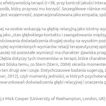
efektywnością terapii (r=38, przy kontroli jakości intera
posób, który przynosi mu korzyść. Szczegółowe różnice m
nej jest wzajemność, zoperacjonalizowana jako empatia, 
 na osobie wskazują na głębię relacyjną jako istotny wy
mianą jako „stan głębokiego kontaktu i zaangażowania mię
tościowania doświadczenia drugiej osoby na wysokim pozio
o wyżej wymienionych wymiarów relacji terapeutycznej opi
naczej niż pozostałe wymiary) ma charakter zjawiska progo
ębia dotyczy tych momentów w terapii, które charakter
Jest bliska temu, co Stern (Stern, 2004) określa mome
co ten drugi wie i czuje. Dotychczasowe badania sugerują,
er, 2012), czyli momenty jedności, w których psychoterape
 uwarunkowań doświadczenia głębi relacyjnej i znaczenia g
 Mick Cooper (University of Roehampton, London, UK) i G