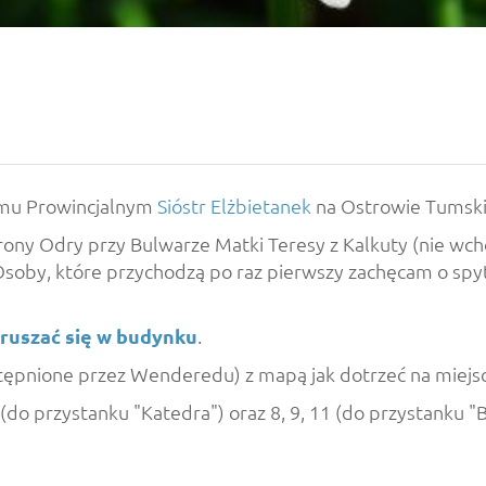
Domu Prowincjalnym
Sióstr Elżbietanek
na Ostrowie Tumski
rony Odry przy Bulwarze Matki Teresy z Kalkuty (nie wcho
. Osoby, które przychodzą po raz pierwszy zachęcam o spy
oruszać się w budynku
.
stępnione przez Wenderedu) z mapą jak dotrzeć na miejsc
o przystanku "Katedra") oraz 8, 9, 11 (do przystanku "B