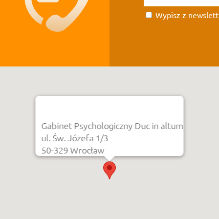
Wypisz z newslett
Gabinet Psychologiczny Duc in altum
ul. Św. Józefa 1/3
50-329 Wrocław