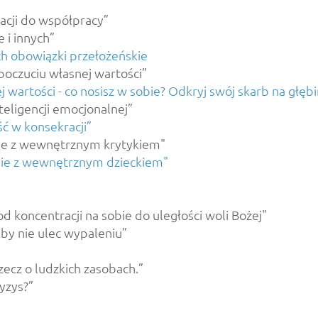
lacji do współpracy”
e i innych”
ych obowiązki przełożeńskie
 poczuciu własnej wartości”
 wartości - co nosisz w sobie? Odkryj swój skarb na głęb
teligencji emocjonalnej”
ć w konsekracji”
nie z wewnętrznym krytykiem"
nie z wewnętrznym dzieckiem"
 koncentracji na sobie do uległości woli Bożej"
 aby nie ulec wypaleniu”
zecz o ludzkich zasobach.”
yzys?”