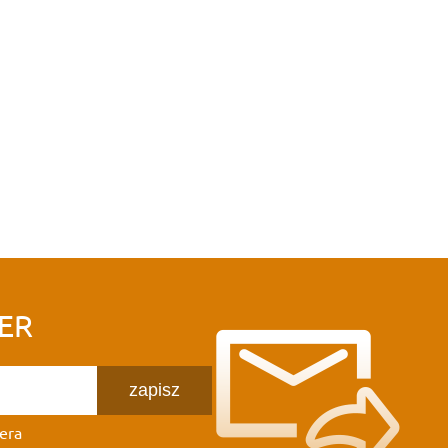
ER
zapisz
era