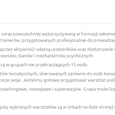
, coraz powszechniej wykorzystywaną w formacji zakonne
 trenerów, przygotowanych profesjonalnie do prowadzen
 poprzez aktywność własną uczestników oraz dostarczanie
procesów, stanów i mechanizmów psychicznych.
 są w grupach nie przekraczających 15 osób.
atów tematycznych, skierowanych zarówno do osób konse
edyncze sesje. Jesteśmy gotowe przygotować warsztat p
oachingowe, rozwojowe i superwizyjne. Grupa może liczyć
sy wybranych warsztatów są w linkach na dole strony):