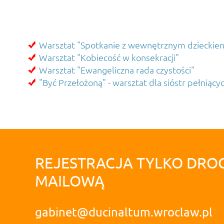
Warsztat "Spotkanie z wewnętrznym dzieckie
Warsztat "Kobiecość w konsekracji"
Warsztat "Ewangeliczna rada czystości"
"Być Przełożoną" - warsztat dla sióstr pełniąc
REJESTRACJA TYLKO DRO
MAILOWĄ
gabinet@ducinaltum.wroclaw.pl