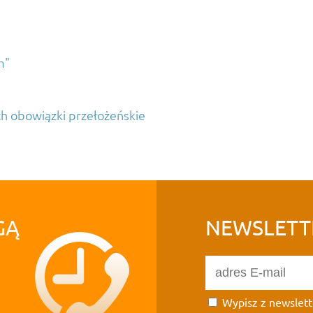
m"
ych obowiązki przełożeńskie
GĄ
NEWSLETT
Wypisz z newslett