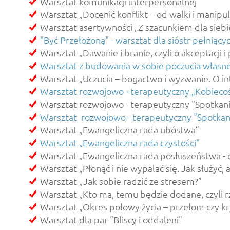
Warsztat komunikacji interpersonalnej
Warsztat „Docenić konflikt – od walki i manipu
Warsztat asertywności „Z szacunkiem dla siebi
"Być Przełożoną" - warsztat dla sióstr pełniąc
Warsztat „Dawanie i branie, czyli o akceptacji i
Warsztat z budowania w sobie poczucia własnej
Warsztat „Uczucia – bogactwo i wyzwanie. O in
Warsztat rozwojowo - terapeutyczny „Kobiecoś
Warsztat rozwojowo - terapeutyczny "Spotka
Warsztat rozwojowo - terapeutyczny "Spotka
Warsztat „Ewangeliczna rada ubóstwa”
Warsztat „Ewangeliczna rada czystości"
Warsztat „Ewangeliczna rada posłuszeństwa - od
Warsztat „Płonąć i nie wypalać się. Jak służyć,
Warsztat „Jak sobie radzić ze stresem?”
Warsztat „Kto ma, temu będzie dodane, czyli r
Warsztat „Okres połowy życia – przełom czy kr
Warsztat dla par "Bliscy i oddaleni"